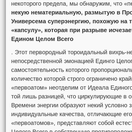
некоторого предела, мы обнаружим, что «п
некую нематериальную, размытую в Пр
Универсема суперэнергию, похожую на
«капсулу», которая при разрыве исчезае
Едином Целом Всего
. Этот первородный тороидальный вихрь-н
непосредственной эмонацией Единго Целог
самостоятельность которого пропорционал
количество которой строго ограничено кра
«первоатом» неотделим от Идеала Единого В
той лишь разницей, что циркулирующие в 
Времени энергии образуют некий условно
индивидуальные качества, отличающие его
«первоатомов», представляют собой есте
Целого Всего в собственную противополож