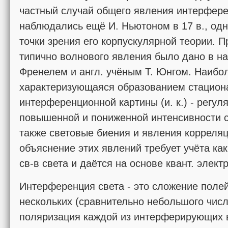
частный случай общего явления интерферен
наблюдались ещё И. Ньютоном в 17 в., одн
точки зрения его корпускулярной теории. П
типично волнового явления было дано в на
Френелем и англ. учёным Т. Юнгом. Наибол
характеризующаяся образованием стациона
интерференционной картины (и. к.) - регул
повышенной и пониженной интенсивности св
также световые биения и явления корреляц
объяснение этих явлений требует учёта как
св-в света и даётся на основе квант. элек
Интерференция света - это сложение полей
нескольких (сравнительно небольшого числ
поляризация каждой из интерферирующих во