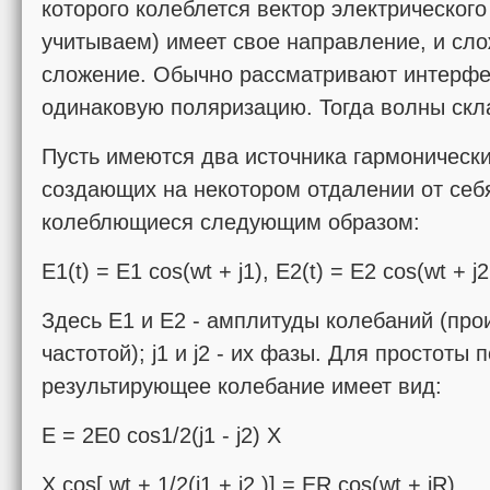
которого колеблется вектор электрического
учитываем) имеет свое направление, и сло
сложение. Обычно рассматривают интерф
одинаковую поляризацию. Тогда волны скл
Пусть имеются два источника гармонически
создающих на некотором отдалении от себ
колеблющиеся следующим образом:
E1(t) = E1 cos(wt + j1), E2(t) = E2 cos(wt + j2
Здесь Е1 и Е2 - амплитуды колебаний (пр
частотой); j1 и j2 - их фазы. Для простоты
результирующее колебание имеет вид:
E = 2E0 cos1/2(j1 - j2) Х
Х cos[ wt + 1/2(j1 + j2 )] = ER cos(wt + jR).