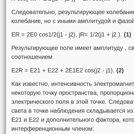
Следовательно, результирующее колебание
колебание, но с иными амплитудой и фазой
ER = 2E0 cos1/2(j1 - j2), jR= 1/2(j1 + j2 ).
(1)
Результирующее поле имеет амплитуду , с
соотношением
E2R = E21 + E22 + 2E1E2 cos(j2 - j1).
(2)
Как известно, интенсивность электромагни
некоторую точку пространства, пропорцио
электрического поля в этой точке. Следов
света в точке наблюдения складывается из
E21 и E22 и дополнительного фактора, кот
интерференционным членом: