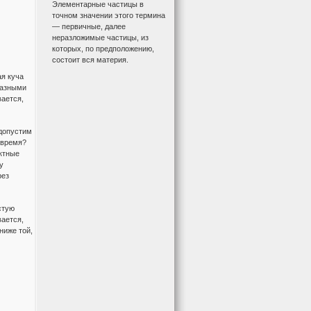
Элементарные частицы в
точном значении этого термина
— первичные, далее
неразложимые частицы, из
которых, по предположению,
состоит вся материя.
ая куча
разными
вается,
 допустим
 время?
актные
у
рез
стую
вается,
ниже той,