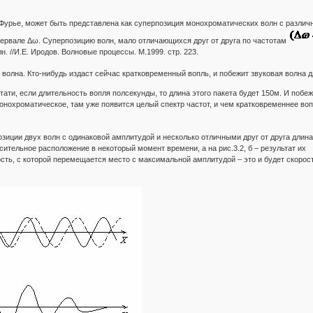
 Фурье, может быть представлена как суперпозиция монохроматических волн с разли
ервале Δω. Суперпозицию волн, мало отличающихся друг от друга по частотам
. //И.Е. Иродов. Волновые процессы. М.1999. стр. 223.
волна. Кто-нибудь издаст сейчас кратковременный вопль, и побежит звуковая волна 
Кстати, если длительность вопля полсекунды, то длина этого пакета будет 150м. И побеж
онохроматическое, там уже появится целый спектр частот, и чем кратковременнее воп
зиции двух волн с одинаковой амплитудой и несколько отличными друг от друга длин
носительное расположение в некоторый момент времени, а на рис.3.2, б – результат их
ость, с которой перемещается место с максимальной амплитудой – это и будет скорос