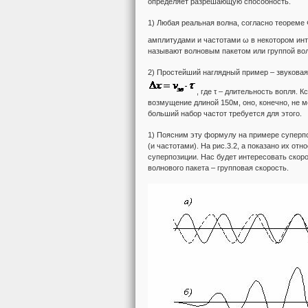
определяет разрешающую способность.
1) Любая реальная волна, согласно теореме
амплитудами и частотами ω в некотором инт
называют волновым пакетом или группой волн
2) Простейший наглядный пример – звуковая 
, где τ – длительность вопля. 
возмущение длиной 150м, оно, конечно, не м
больший набор частот требуется для этого.
1) Поясним эту формулу на примере суперпо
(и частотами). На рис.3.2, а показано их от
суперпозиции. Нас будет интересовать скор
волнового пакета – групповая скорость.