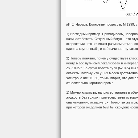
//И.Е. Иродов. Волновые процессы. М.1999. с
1) Наглядный пример. Приходилось, наверное
начинает бежать. Отдельный бегун – это от
скоростями, это начинает размазываться: сн
один на круг отстаёт, и всё начинает путать
2) Теперь понятно, почему существует клас
центр масс пули был локализован в интервал
Δx~10-27t. За сутки полёта пули (t=10-5) мы
объекты, потому что у них масса достаточн
электрона me~10-30, то мы видим, что для э
относительно короткое время.
1) Можно жидкость, например, нагреть в обы
жидкость без всяких примесей, греть осторо
она мгновенно испаряется. Точно так же мож
при которой он должен был бы сконденсирова