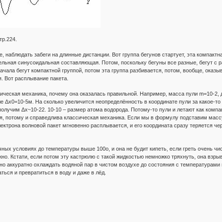
тр.224.
, наблюдать забеги на длинные дистанции. Вот группа бегунов стартует, эта компактн
дельная синусоидальная составляющая. Потом, поскольку бегуны все разные, бегут с 
ачала бегут компактной группой, потом эта группа разбивается, потом, вообще, оказы
ся. Вот расплывание пакета.
сическая механика, почему она оказалась правильной. Например, масса пули m=10-2,
е Δx0=10-5м. На сколько увеличится неопределённость в координате пули за какое-то
 получим Δx~10-22. 10-10 – размер атома водорода. Потому-то пули и летают как комп
ая, потому и справедлива классическая механика. Если мы в формулу подставим масс
лектрона волновой пакет мгновенно расплывается, и его координата сразу теряется че
чных условиях до температуры выше 100о, и она не будит кипеть, если греть очень чи
жно. Кстати, если потом эту кастрюлю с такой жидкостью немножко тряхнуть, она взры
но аккуратно охлаждать водяной пар в чистом воздухе до состояния с температурами 
ться и превратиться в воду и даже в лёд.