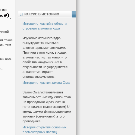
чными
РАКУРС В ИСТОРИЮ
,
История открытий в области
строения атомного ядра
длиной
Изучение атомного ядра
ит такое
вынуждает заниматься
ль, тем
элементарными частицами.
Причина этого ясна: в ядрах
атомов частиц так мало, что
ами волн
свойства каждой из них в
отдельности не усредняются,
ть
а, напротив, играют
определяющую роль.
История открытия закона Ома
Закон Ома устанавливает
зависимость между силой тока
I в проводнике и разностью
потенциалов (напряжением) U
между двумя фиксированными
точками (сечениями) этого
проводника.
История открытия основных
элементарных частиц